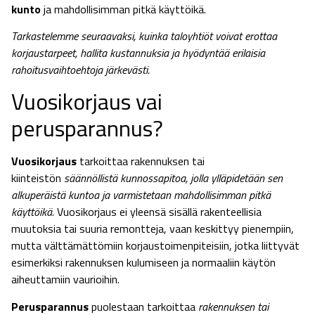
kunto
ja mahdollisimman pitkä käyttöikä.
Tarkastelemme seuraavaksi, kuinka taloyhtiöt voivat erottaa
korjaustarpeet, hallita kustannuksia ja hyödyntää erilaisia
rahoitusvaihtoehtoja järkevästi.
Vuosikorjaus vai
perusparannus?
Vuosikorjaus
tarkoittaa rakennuksen tai
kiinteistön
säännöllistä kunnossapitoa, jolla ylläpidetään sen
alkuperäistä kuntoa ja varmistetaan mahdollisimman pitkä
käyttöikä.
Vuosikorjaus ei yleensä sisällä rakenteellisia
muutoksia tai suuria remontteja, vaan keskittyy pienempiin,
mutta välttämättömiin korjaustoimenpiteisiin, jotka liittyvät
esimerkiksi rakennuksen kulumiseen ja normaaliin käytön
aiheuttamiin vaurioihin.
Perusparannus
puolestaan tarkoittaa
rakennuksen tai