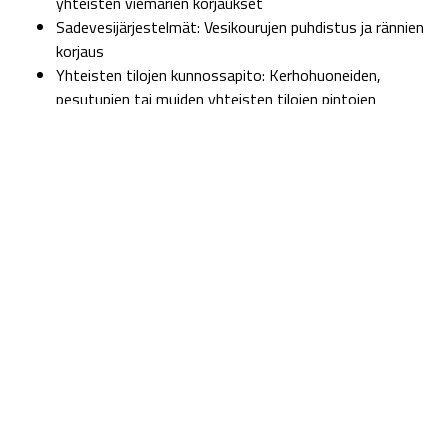
yhteisten viemärien korjaukset
Sadevesijärjestelmät: Vesikourujen puhdistus ja rännien
korjaus
Yhteisten tilojen kunnossapito: Kerhohuoneiden,
pesutupien tai muiden yhteisten tilojen pintojen
uusiminen
Piha-alueet: Istutusten ja kulkuväylien kunnossapito,
esimerkiksi asfalttivaurioiden korjaaminen
Taloyhtiön vastuulle kuuluvat
perusparannukset
Kun taloyhtiön hallitus päättää rakennuksen tai yhteisten
tilojen parantamisesta, kyseessä on yleensä perusparannus.
Näissä tapauksissa tavoitteena on lisätä kiinteistön arvoa
tai parantaa sen toimivuutta ja energiatehokkuutta.
Esimerkkejä perusparannuksista ovat:
Hissin rakentaminen hissittömään kerrostaloon
Katto- tai julkisivusaneeraukset, jotka sisältävät