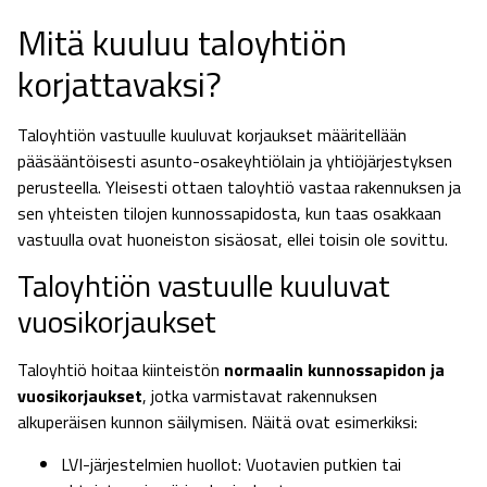
Mitä kuuluu taloyhtiön
korjattavaksi?
Taloyhtiön vastuulle kuuluvat korjaukset määritellään
pääsääntöisesti asunto-osakeyhtiölain ja yhtiöjärjestyksen
perusteella. Yleisesti ottaen taloyhtiö vastaa rakennuksen ja
sen yhteisten tilojen kunnossapidosta, kun taas osakkaan
vastuulla ovat huoneiston sisäosat, ellei toisin ole sovittu.
Taloyhtiön vastuulle kuuluvat
vuosikorjaukset
Taloyhtiö hoitaa kiinteistön
normaalin kunnossapidon ja
vuosikorjaukset
, jotka varmistavat rakennuksen
alkuperäisen kunnon säilymisen. Näitä ovat esimerkiksi:
LVI-järjestelmien huollot: Vuotavien putkien tai