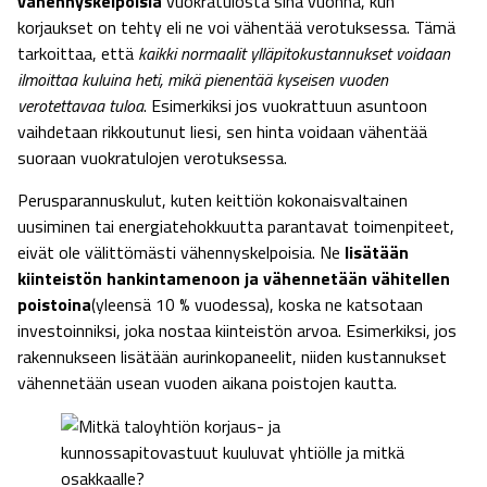
vähennyskelpoisia
vuokratulosta sinä vuonna, kun
korjaukset on tehty eli ne voi vähentää verotuksessa. Tämä
tarkoittaa, että
kaikki normaalit ylläpitokustannukset voidaan
ilmoittaa kuluina heti, mikä pienentää kyseisen vuoden
verotettavaa tuloa
. Esimerkiksi jos vuokrattuun asuntoon
vaihdetaan rikkoutunut liesi, sen hinta voidaan vähentää
suoraan vuokratulojen verotuksessa.
Perusparannuskulut, kuten keittiön kokonaisvaltainen
uusiminen tai energiatehokkuutta parantavat toimenpiteet,
eivät ole välittömästi vähennyskelpoisia. Ne
lisätään
kiinteistön hankintamenoon ja vähennetään vähitellen
poistoina
(yleensä 10 % vuodessa), koska ne katsotaan
investoinniksi, joka nostaa kiinteistön arvoa. Esimerkiksi, jos
rakennukseen lisätään aurinkopaneelit, niiden kustannukset
vähennetään usean vuoden aikana poistojen kautta.