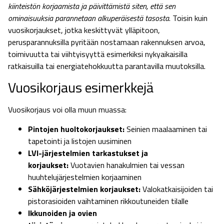
kiinteistön korjaamista ja päivittämistä siten, että sen
ominaisuuksia parannetaan alkuperäisestä tasosta
. Toisin kuin
vuosikorjaukset, jotka keskittyvät ylläpitoon,
perusparannuksilla pyritään nostamaan rakennuksen arvoa,
toimivuutta tai viihtyisyyttä esimerkiksi nykyaikaisilla
ratkaisuilla tai energiatehokkuutta parantavilla muutoksilla.
Vuosikorjaus esimerkkejä
Vuosikorjaus voi olla muun muassa:
Pintojen huoltokorjaukset:
Seinien maalaaminen tai
tapetointi ja listojen uusiminen
LVI-järjestelmien tarkastukset ja
korjaukset:
Vuotavien hanakulmien tai vessan
huuhtelujärjestelmien korjaaminen
Sähköjärjestelmien korjaukset:
Valokatkaisijoiden tai
pistorasioiden vaihtaminen rikkoutuneiden tilalle
Ikkunoiden ja ovien