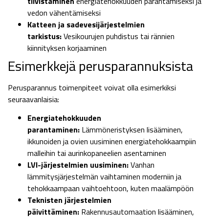
tiivistäminen
energiatehokkuuden parantamiseksi ja
vedon vähentämiseksi
Katteen ja sadevesijärjestelmien
tarkistus:
Vesikourujen puhdistus tai rännien
kiinnityksen korjaaminen
Esimerkkejä perusparannuksista
Perusparannus toimenpiteet voivat olla esimerkiksi
seuraavanlaisia:
Energiatehokkuuden
parantaminen:
Lämmöneristyksen lisääminen,
ikkunoiden ja ovien uusiminen energiatehokkaampiin
malleihin tai aurinkopaneelien asentaminen
LVI-järjestelmien uusiminen:
Vanhan
lämmitysjärjestelmän vaihtaminen moderniin ja
tehokkaampaan vaihtoehtoon, kuten maalämpöön
Teknisten järjestelmien
päivittäminen:
Rakennusautomaation lisääminen,