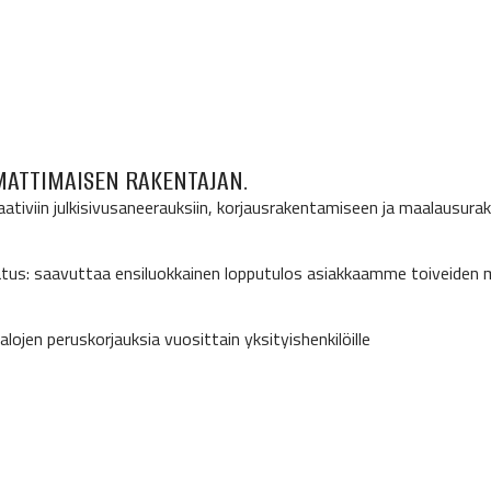
MATTIMAISEN RAKENTAJAN.
iviin julkisivusaneerauksiin, korjausrakentamiseen ja maalausurak
us: saavuttaa ensiluokkainen lopputulos asiakkaamme toiveiden m
jen peruskorjauksia vuosittain yksityishenkilöille