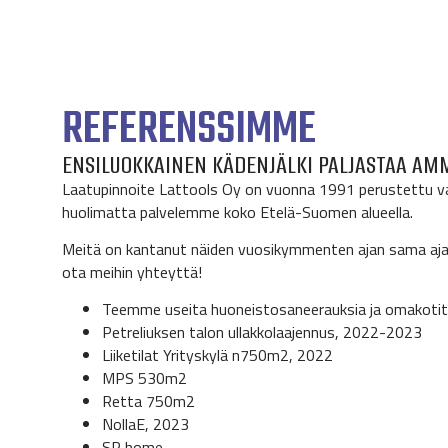
REFERENSSIMME
ENSILUOKKAINEN KÄDENJÄLKI PALJASTAA AM
Laatupinnoite Lattools Oy on vuonna 1991 perustettu vaat
huolimatta palvelemme koko Etelä-Suomen alueella.
Meitä on kantanut näiden vuosikymmenten ajan sama ajat
ota meihin yhteyttä!
Teemme useita huoneistosaneerauksia ja omakotitalo
Petreliuksen talon ullakkolaajennus, 2022-2023
Liiketilat Yrityskylä n750m2, 2022
MPS 530m2
Retta 750m2
NollaE, 2023
SP home